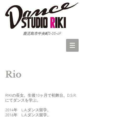
鹿児島市中央町3-36-4F
Rio
RIKIの長女。生後10ヶ月で初舞台。D.S.R.
にてダンスを学ぶ。
2014年 L.A.ダンス留学。
2016年 L.A.ダンス留学。